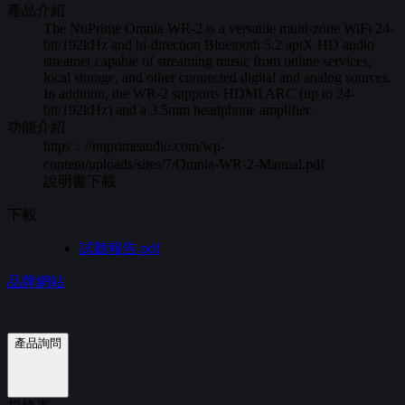
產品介紹
The NuPrime Omnia WR-2 is a versatile multi-zone WiFi 24-
bit/192kHz and bi-direction Bluetooth 5.2 aptX HD audio
streamer capable of streaming music from online services,
local storage, and other connected digital and analog sources.
In addition, the WR-2 supports HDMI ARC (up to 24-
bit/192kHz) and a 3.5mm headphone amplifier.
功能介紹
https：
//nuprimeaudio.com/wp-
content/uploads/sites/7/Omnia-WR-2-Manual.pdf
說明書下載
下載
試聽報告.pdf
品牌網站
產品詢問