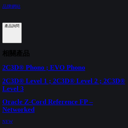
品牌網站
產品詢問
相關產品
2C3D® Phono ; EVO Phono
2C3D® Level 1 ; 2C3D® Level 2 ; 2C3D®
Level 3
Oracle Z-Cord Reference FP –
Networked
NEW