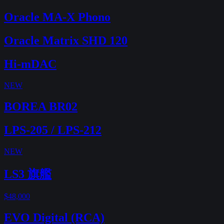
Oracle MA-X Phono
Oracle Matrix SHD 120
Hi-mDAC
NEW
BOREA BR02
LPS-205 / LPS-212
NEW
LS3 旗艦
$48,000
EVO Digital (RCA)