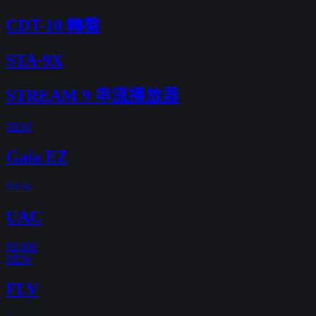
CDT-10 轉盤
STA-9X
STREAM 9 串流播放器
NEW
Gaia EZ
NEW
UAC
$3,000
NEW
FLV