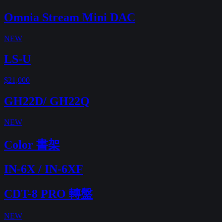
Omnia Stream Mini DAC
NEW
LS-U
$21,000
GH22D/ GH22Q
NEW
Color 書架
IN-6X / IN-6XF
CDT-8 PRO 轉盤
NEW