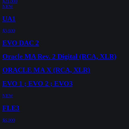
$21,000
NEW
UA1
$5,600
EVO DAC 2
Oracle MA Rev. 2 Digital (RCA, XLR)
ORACLE MA X (RCA, XLR)
EVO 1 ; EVO 2 ; EVO3
NEW
FLE3
$6,000