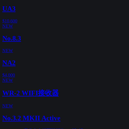
UA3
$10,600
NEW
No.8.3
NEW
NA2
$4,000
NEW
WR-2 WIFI接收器
NEW
No.3.2 MKII Active