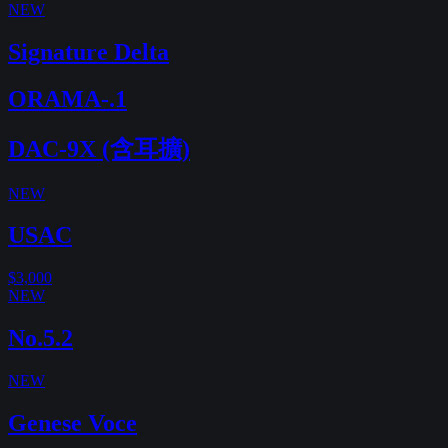
NEW
Signature Delta
ORAMA-.1
DAC-9X (含耳擴)
NEW
USAC
$3,000
NEW
No.5.2
NEW
Genese Voce