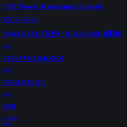
PMC Power Management Console
MT-3 (SP-3)
IN-6X BASE (方形) / IC-6X BASE (圓形)
NEW
EVO TWO (MONO)
NEW
BOREA BRC1
NEW
NA9
$35,000
NEW