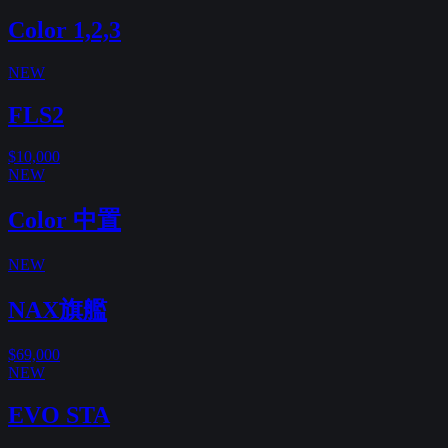
Color 1,2,3
NEW
FLS2
$10,000
NEW
Color 中置
NEW
NAX旗艦
$69,000
NEW
EVO STA