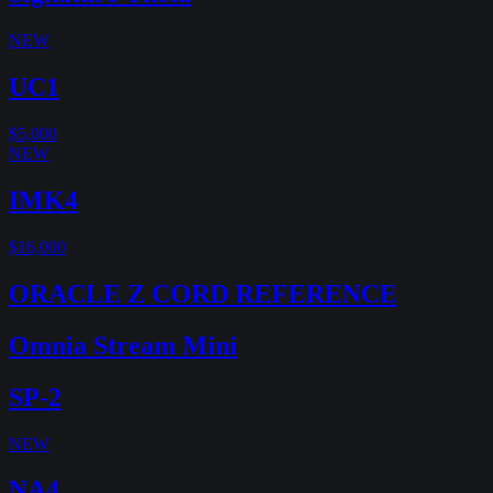
NEW
UC1
$5,000
NEW
IMK4
$16,000
ORACLE Z CORD REFERENCE
Omnia Stream Mini
SP-2
NEW
NA4