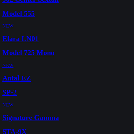
Model 555
NEW
Elara LN01
Model 725 Mono
NEW
Antal EZ
SP-2
NEW
Signature Gamma
STA-9X