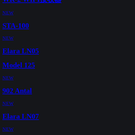
NEW
STA-100
NEW
Elara LN05
Model 125
NEW
902 Antal
NEW
Elara LN07
NEW