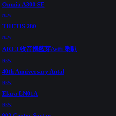
Omnia A300 SE
NEW
THETIS 280
NEW
AIO 3 收音機藍芽/wifi 喇叭
NEW
40th Anniversary Antal
NEW
Elara LN01A
NEW
902 Center Sextan