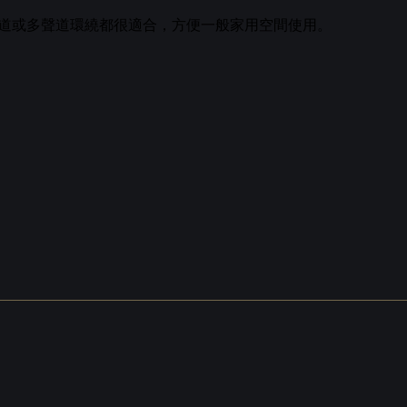
無論做兩聲道或多聲道環繞都很適合，方便一般家用空間使用。