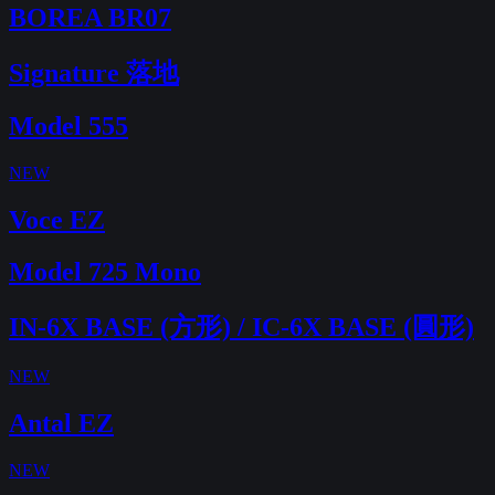
BOREA BR07
Signature 落地
Model 555
NEW
Voce EZ
Model 725 Mono
IN-6X BASE (方形) / IC-6X BASE (圓形)
NEW
Antal EZ
NEW