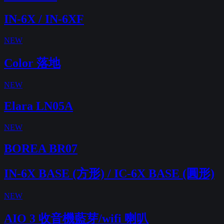
IN-6X / IN-6XF
NEW
Color 落地
NEW
Elara LN05A
NEW
BOREA BR07
IN-6X BASE (方形) / IC-6X BASE (圓形)
NEW
AIO 3 收音機藍芽/wifi 喇叭