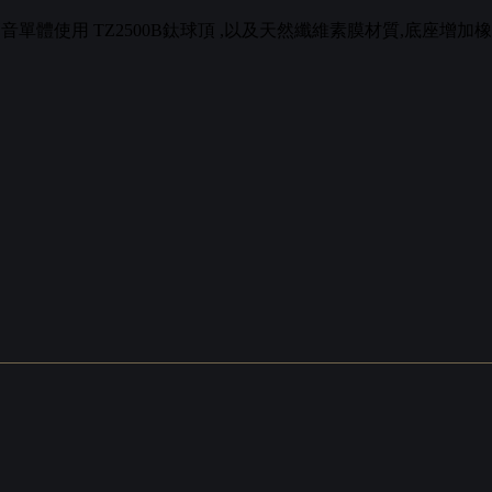
。高音單體使用 TZ2500B鈦球頂 ,以及天然纖維素膜材質,底座增