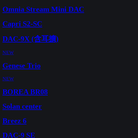
Omnia Stream Mini DAC
Capri S2-SC
DAC-9X (含耳擴)
NEW
Genese Trio
NEW
BOREA BR08
Solan center
Breez 6
DAC-9 SE