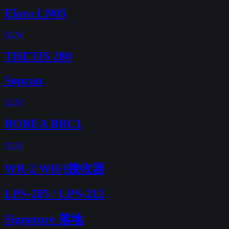
Elara LN05
NEW
THETIS 280
Sopran
NEW
BOREA BRC1
NEW
WR-2 WIFI接收器
LPS-205 / LPS-212
Signature 落地