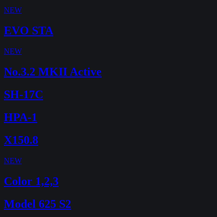
NEW
EVO STA
NEW
No.3.2 MKII Active
SH-17C
HPA-1
X150.8
NEW
Color 1,2,3
Model 625 S2