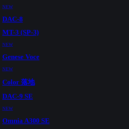
NEW
DAC-8
MT-3 (SP-3)
NEW
Genese Voce
NEW
Color 落地
DAC-9 SE
NEW
Omnia A300 SE