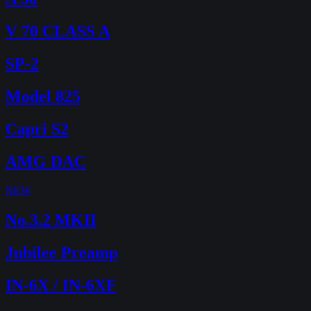
V 70 CLASS A
SP-2
Model 825
Capri S2
AMG DAC
NEW
No.3.2 MKII
Jubilee Preamp
IN-6X / IN-6XF