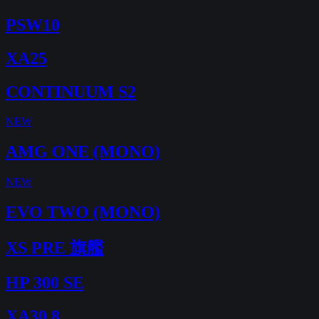
PSW10
XA25
CONTINUUM S2
NEW
AMG ONE (MONO)
NEW
EVO TWO (MONO)
XS PRE 旗艦
HP 300 SE
XA30.8