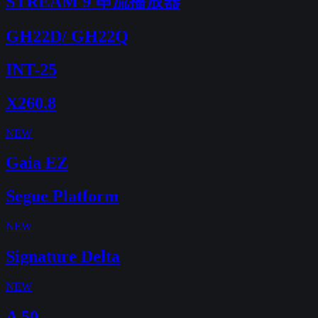
STREAM 9 串流播放器
GH22D/ GH22Q
INT-25
X260.8
NEW
Gaia EZ
Segue Platform
NEW
Signature Delta
NEW
A 50